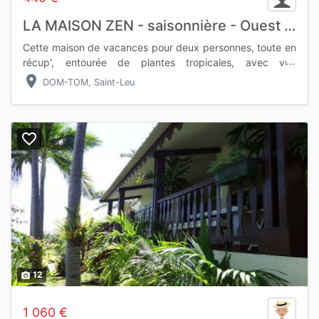
LA MAISON ZEN - saisonnière - Ouest de La Réunion
Cette maison de vacances pour deux personnes, toute en
récup', entourée de plantes tropicales, avec vue
panoramique sur l'Océan indien, vous charmera par son
location_on
DOM-TOM, Saint-Leu
authenticité et son na
favorite_border
12
photo_camera
1 060 €