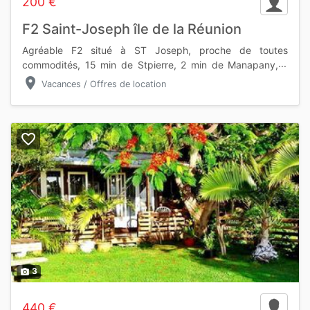
200 €
F2 Saint-Joseph île de la Réunion
Agréable F2 situé à ST Joseph, proche de toutes
commodités, 15 min de Stpierre, 2 min de Manapany, Il
composé d'une grande salle/cuisine/salon, d'une chambre
location_on
Vacances / Offres de location
avec une grande terras
favorite_border
3
photo_camera
440 €