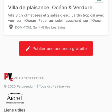
Villa de plaisance. Océan & Verdure.
Villa 3 ch climatisées et 2 salles d'eau. Jardin tropical avec
vue sur l'Océan Face au soleil couchant sur l'Océan,
ravissante villa située à 150 m de la plage surveillée de
location_on
DOM-TOM, Saint-Gilles Les Bains
Bouca
edit
Publier une annonce gratuite
V.0.1.0-2026080308
© 2025 Paruvendu.fr | Tous droits réservés
Liens utiles