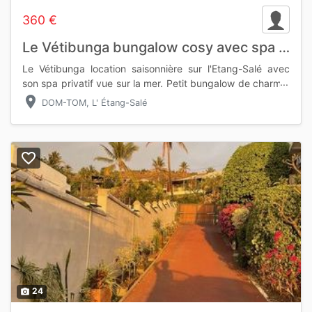
360 €
Le Vétibunga bungalow cosy avec spa privatif
Le Vétibunga location saisonnière sur l'Etang-Salé avec
son spa privatif vue sur la mer. Petit bungalow de charme,
cosy pour ceux qui souhaiterait s'arrêter le temps d'une
location_on
DOM-TOM, L' Étang-Salé
escapade
favorite_border
24
photo_camera