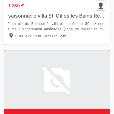
1 260 €
saisonnière villa St-Gilles les Bains Réunion
" La clé du Bonheur ", villa climatisée de 80 m² non-
fumeur, entièrement aménagée (linge de maison fourni),
avec grande terrasse, piscine privative & parking privé
location_on
DOM-TOM, Saint-Gilles Les Bains
abrité, dans un
Slide 1 of 1