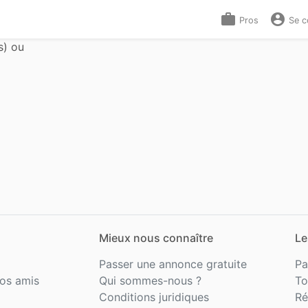
work
account_circle
Pros
Se c
s) ou
Mieux nous connaître
Le
Passer une annonce gratuite
Pa
os amis
Qui sommes-nous ?
To
Conditions juridiques
Ré