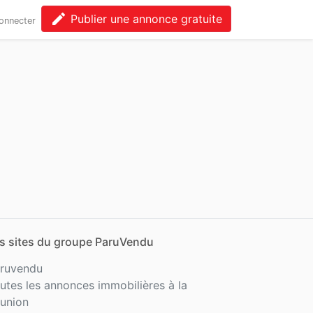
edit
Publier une annonce gratuite
onnecter
s sites du groupe ParuVendu
ruvendu
utes les annonces immobilières à la
union