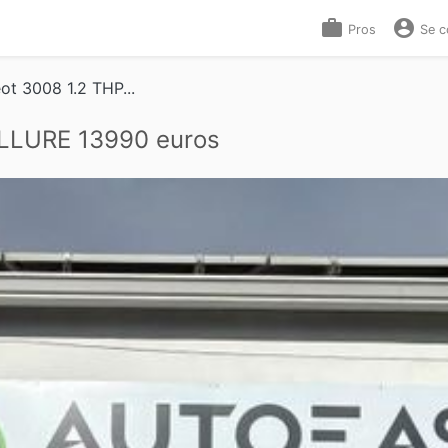
work
account_circle
Pros
Se c
ot 3008 1.2 THP...
ALLURE 13990 euros