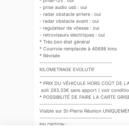
- prise-12v : oui

- prise audio usb : oui

- radar obstacle arriere : oui

- radar obstacle avant : oui

- regulateur de vitesse : oui

- retroviseurs electriques : oui

* Très bon état général

* Courroie remplacée à 40698 kms

* Révisée 

------------------------------------

KILOMETRAGE EVOLUTIF

------------------------------------

* PRIX DU VÉHICULE HORS COÛT DE LA
 soit 283.33€ sans apport ( voir conditions en agence )

* POSSIBILITÉ DE FAIRE LA CARTE GRIS
------------------------------------

Visible sur St-Pierre Réunion UNIQUE
------------------------------------

EN OPTION :
