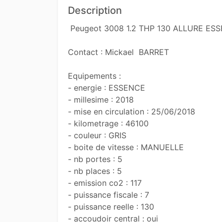
Description
 Peugeot 3008 1.2 THP 130 ALLURE ESSENCE MANUELLE 13990 euros 46100 km 

Contact : Mickael  BARRET 

Equipements : 

- energie : ESSENCE

- millesime : 2018

- mise en circulation : 25/06/2018

- kilometrage : 46100

- couleur : GRIS

- boite de vitesse : MANUELLE

- nb portes : 5

- nb places : 5

- emission co2 : 117

- puissance fiscale : 7

- puissance reelle : 130

- accoudoir central : oui
