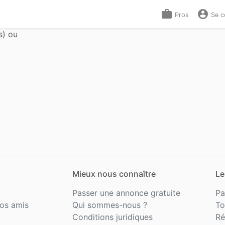
work
account_circle
Pros
Se c
s) ou
Mieux nous connaître
Le
Passer une annonce gratuite
Pa
os amis
Qui sommes-nous ?
To
Conditions juridiques
Ré