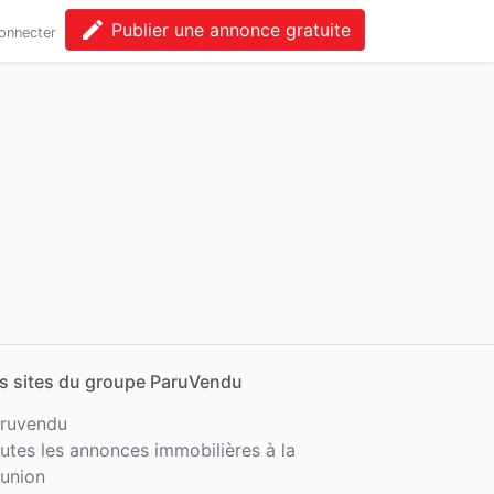
edit
Publier une annonce gratuite
onnecter
s sites du groupe ParuVendu
ruvendu
utes les annonces immobilières à la
union