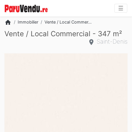
☰
home
Immobilier
Vente / Local Commer...
Vente / Local Commercial - 347 m²
Saint-Denis
Slide 1 of 1