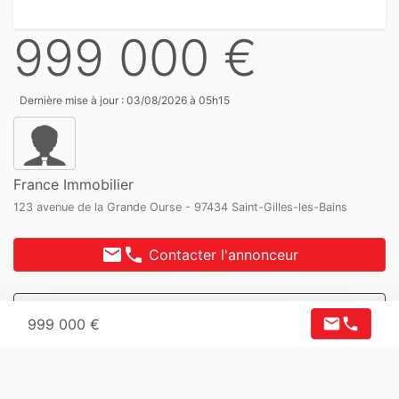
999 000 €
Dernière mise à jour : 03/08/2026 à 05h15
France Immobilier
123 avenue de la Grande Ourse - 97434 Saint-Gilles-les-Bains
mail
phone
Contacter l'annonceur
favorite_border
Ajouter à ma sélection
mail
phone
999 000 €
share
Partager