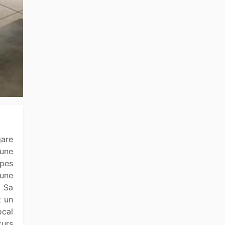
une 
pes 
une 
 Sa 
 un 
cal 
urs 