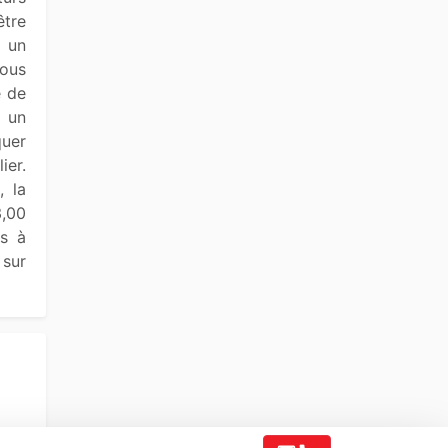
tre 
un 
ous 
 de 
 un 
uer 
er. 
 la 
,00 
s à 
sur 