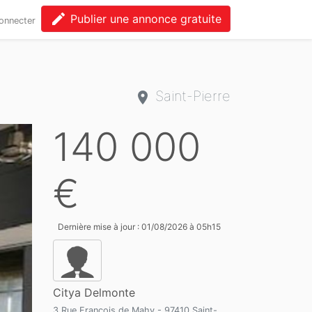
edit
Publier une annonce gratuite
onnecter
Saint-Pierre
140 000
€
Dernière mise à jour : 01/08/2026 à 05h15
Citya Delmonte
3 Rue François de Mahy - 97410 Saint-