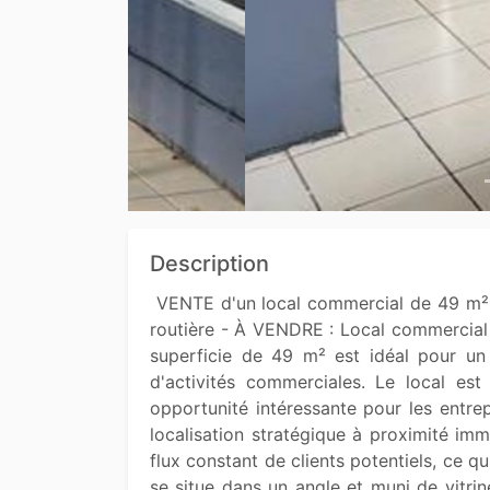
Description
 VENTE d'un local commercial de 49 m² (tout commerce) à Saint-Pierre, proximité immédiat à la gare 
routière - À VENDRE : Local commercial s
superficie de 49 m² est idéal pour un 
d'activités commerciales. Le local es
opportunité intéressante pour les entre
localisation stratégique à proximité immé
flux constant de clients potentiels, ce q
se situe dans un angle et muni de vitrin