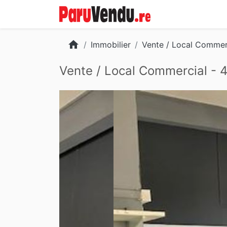
home
Immobilier
Vente / Local Commer.
Vente / Local Commercial - 
Slide 2 of 5