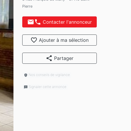
Pierre
mail
phone
Contacter l'annonceur
favorite_border
Ajouter à ma sélection
ext
share
Partager
Nos conseils de vigilance
gpp_maybe
Signaler cette annonce
feedback