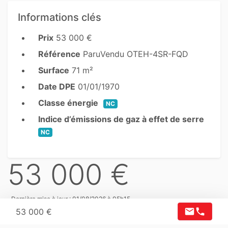
Informations clés
Prix
53 000 €
Référence
ParuVendu OTEH-4SR-FQD
Surface
71 m²
Date DPE
01/01/1970
Classe énergie
NC
Indice d’émissions de gaz à effet de serre
NC
53 000 €
Dernière mise à jour : 01/08/2026 à 05h15
mail
phone
53 000 €