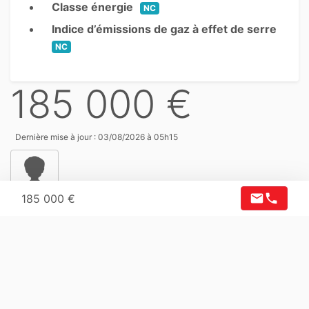
Classe énergie
NC
Indice d’émissions de gaz à effet de serre
NC
185 000 €
Dernière mise à jour : 03/08/2026 à 05h15
mail
phone
185 000 €
OUTRE-MER IMMOBILIER
4 RUE RENE DEMARNE BP 30063 - 97490 SAINTE-CLOTILDE
CEDEX - 97490 Sainte-Clotilde
mail
phone
Contacter l'annonceur