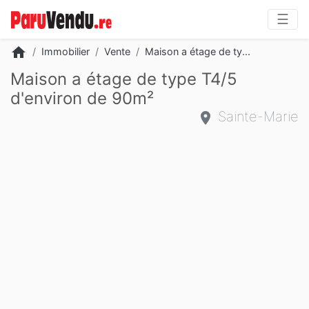
☰
home
Immobilier
Vente
Maison a étage de ty...
Maison a étage de type T4/5
d'environ de 90m²
Sainte-Marie
Slide 2 of 10