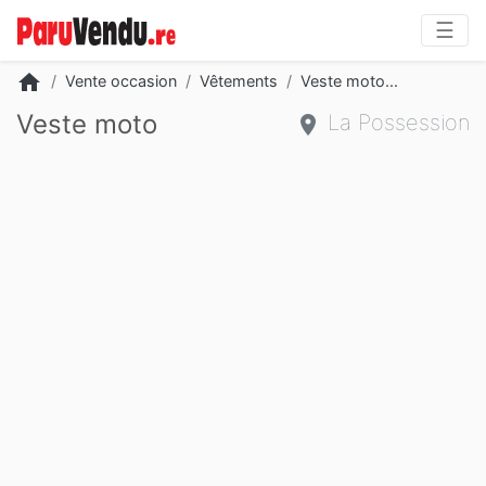
☰
home
Vente occasion
Vêtements
Veste moto...
Veste moto
La Possession
Slide 2 of 3