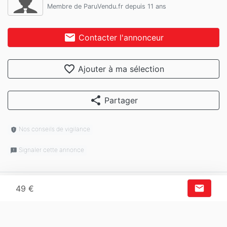
Membre de ParuVendu.fr depuis 11 ans
mail
Contacter l'annonceur
favorite_border
Ajouter à ma sélection
share
Partager
Nos conseils de vigilance
gpp_maybe
Signaler cette annonce
feedback
mail
49 €
V.0.1.0-2026080308
© 2025 Paruvendu.fr | Tous droits réservés