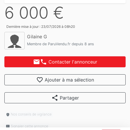
6 000 €
Dernière mise à jour : 23/07/2026 à 08h20
Gilaine G
Membre de ParuVendu.fr depuis 8 ans
mail
phone
Contacter l'annonceur
favorite_border
Ajouter à ma sélection
share
Partager
Nos conseils de vigilance
gpp_maybe
Signaler cette annonce
feedback