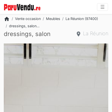
☰
home
Vente occasion
Meubles
La Réunion (97400)
dressings, salon...
dressings, salon
La Réunion
Slide 2 of 3