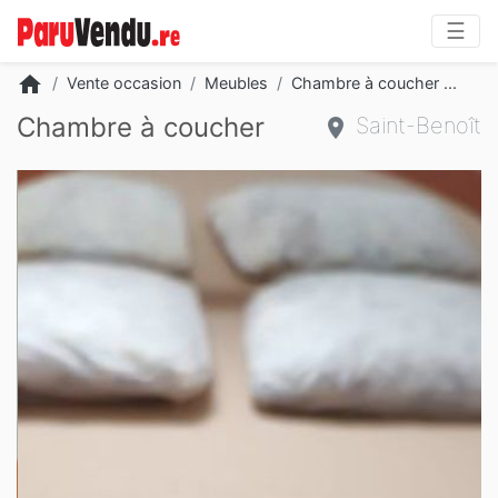
☰
home
Vente occasion
Meubles
Chambre à coucher ...
Chambre à coucher
Saint-Benoît
Slide 2 of 2