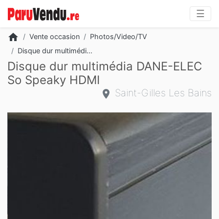
☰
home
Vente occasion
Photos/Video/TV
Disque dur multimédi...
Disque dur multimédia DANE-ELEC
So Speaky HDMI
Saint-Gilles Les Bains
Slide 2 of 6