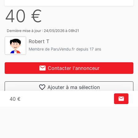
40 €
Dernière mise à jour : 24/05/2026 à 08h21
Robert T
Membre de ParuVendu.fr depuis 17 ans
mail
Contacter l'annonceur
favorite_border
Ajouter à ma sélection
mail
40 €
share
Partager
Nos conseils de vigilance
gpp_maybe
Signaler cette annonce
feedback