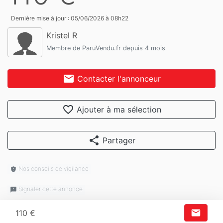
Dernière mise à jour : 05/06/2026 à 08h22
Kristel R
Membre de ParuVendu.fr depuis 4 mois
mail
Contacter l'annonceur
favorite_border
Ajouter à ma sélection
share
Partager
Nos conseils de vigilance
gpp_maybe
Signaler cette annonce
feedback
mail
110 €