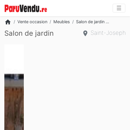
☰
home
Vente occasion
Meubles
Salon de jardin ...
Salon de jardin
Saint-Joseph
Slide 2 of 3